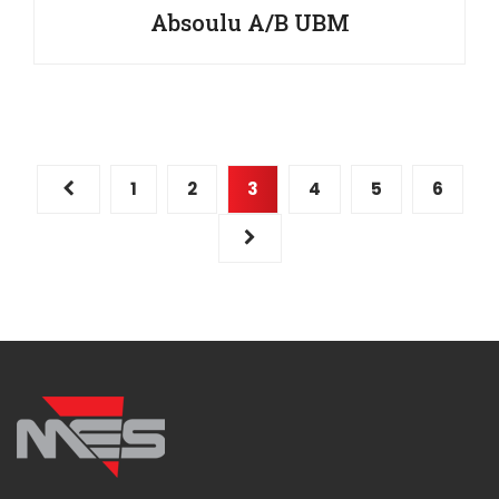
Absoulu A/B UBM
1
2
3
4
5
6