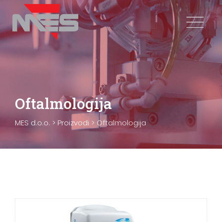
Skip
to
content
Oftalmologija
MES d.o.o.
>
Proizvodi
>
Oftalmologija