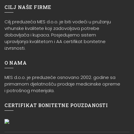
CILJ NAŠE FIRME
Cilj preduzeća MES d.o.o. je biti vodeći u pružanju
vrhunske kvalitete koji zadovoljava potrebe
dobavljača i kupaca. Posjedujemo sistem
upravljanja kvalitetom i AA certifikat bonitetne
izvrsnosti.
O NAMA
MES d.o.o. je preduzeće osnovano 2002. godine sa
primarnom djelatnošću prodaje medicinske opreme
i potrošnog materijala.
CERTIFIKAT BONITETNE POUZDANOSTI