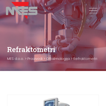
Skip
to
content
Refraktometri
MES d.o.o.
>
Proizvodi
>
Oftalmologija
>
Refraktometri