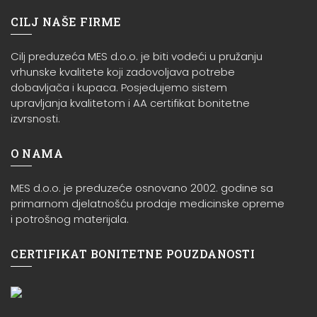
CILJ NAŠE FIRME
Cilj preduzeća MES d.o.o. je biti vodeći u pružanju
vrhunske kvalitete koji zadovoljava potrebe
dobavljača i kupaca. Posjedujemo sistem
upravljanja kvalitetom i AA certifikat bonitetne
izvrsnosti.
O NAMA
MES d.o.o. je preduzeće osnovano 2002. godine sa
primarnom djelatnošću prodaje medicinske opreme
i potrošnog materijala.
CERTIFIKAT BONITETNE POUZDANOSTI