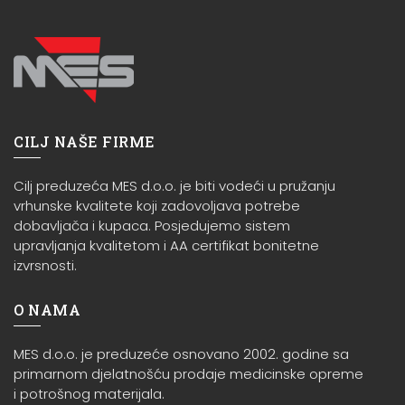
CILJ NAŠE FIRME
Cilj preduzeća MES d.o.o. je biti vodeći u pružanju
vrhunske kvalitete koji zadovoljava potrebe
dobavljača i kupaca. Posjedujemo sistem
upravljanja kvalitetom i AA certifikat bonitetne
izvrsnosti.
O NAMA
MES d.o.o. je preduzeće osnovano 2002. godine sa
primarnom djelatnošću prodaje medicinske opreme
i potrošnog materijala.