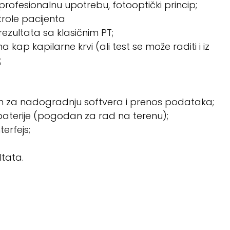
profesionalnu upotrebu, fotooptički princip;
ole pacijenta
 rezultata sa klasičnim PT;
na kap kapilarne krvi (ali test se može raditi i iz
;
 za nadogradnju softvera i prenos podataka;
terije (pogodan za rad na terenu);
terfejs;
ltata.