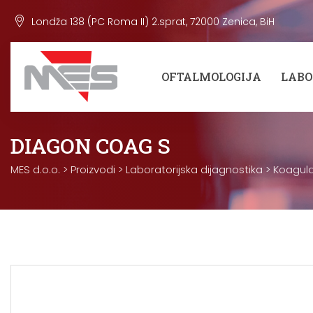
Skip
Londža 138 (PC Roma II) 2.sprat, 72000 Zenica, BiH
to
content
OFTALMOLOGIJA
LABO
DIAGON COAG S
MES d.o.o.
>
Proizvodi
>
Laboratorijska dijagnostika
>
Koagula