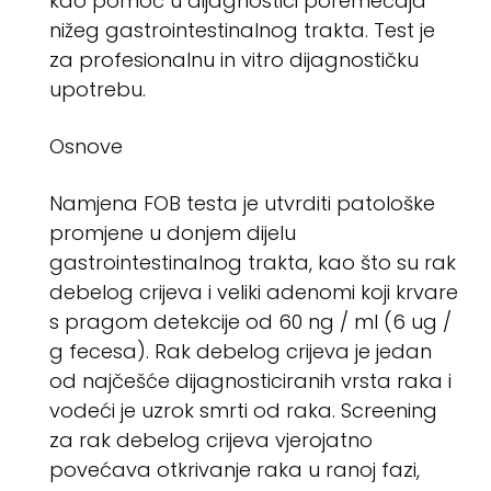
kao pomoć u dijagnostici poremećaja
nižeg gastrointestinalnog trakta. Test je
za profesionalnu in vitro dijagnostičku
upotrebu.
Osnove
Namjena FOB testa je utvrditi patološke
promjene u donjem dijelu
gastrointestinalnog trakta, kao što su rak
debelog crijeva i veliki adenomi koji krvare
s pragom detekcije od 60 ng / ml (6 ug /
g fecesa). Rak debelog crijeva je jedan
od najčešće dijagnosticiranih vrsta raka i
vodeći je uzrok smrti od raka. Screening
za rak debelog crijeva vjerojatno
povećava otkrivanje raka u ranoj fazi,