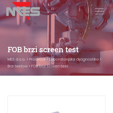
Skip
to
content
FOB brzi screen test
MES d.o.o.
>
Proizvodi
>
Laboratorijska dijagnostika
>
Brzi testovi
>
FOB brzi screen test