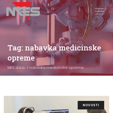
Skip
to
content
Tag: nabavka medicinske
opreme
MES d.o.o.
>
nabavka medicinske opreme
NOVOSTI