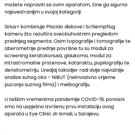
možete napraviti sa ovim aparatom, čine ga sigurno
najsvestranijim u svojoj kategoriji.
Sirius+ kombinuje Placido diskove i Schiempflug
kameru što rezultira sveobuhvatnim pregledom
prednjeg segmenta. Osim topografije i tomografije te
aberometrije prednje površine tu su moduli za
screening keratokonusa, glaukoma, modul za
intrastromalne prstenove, kataraktu, pupilografiju te
densitometriju. Uredjaj takodjer radi dvije najvažnije
analize suhog oka – NIBUT (neinvazivno vrijeme
pucanja suznog filma) i meibografiju.
U teškim vremenima pandemije COVID-19, ponosni
smo na uspješno izvršenu prvu instalaciju ovog
aparata u Eye Clinic dr.Ismail, u Sarajevu.
.