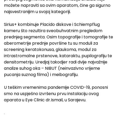
možete napraviti sa ovim aparatom, čine ga sigurno
najsvestranijim u svojoj kategoriji.
Sirius+ kombinuje Placido diskove i Schiempflug
kameru što rezultira sveobuhvatnim pregledom
prednjeg segmenta. Osim topografije i tomografije te
aberometrije prednje površine tu su moduli za
screening keratokonusa, glaukoma, modul za
intrastromalne prstenove, kataraktu, pupilografiju te
densitometriju. Uredjaj takodjer radi dvije najvažnije
analize suhog oka – NIBUT (neinvazivno vrijeme
pucanja suznog filma) i meibografiju.
U teškim vremenima pandemije COVID-19, ponosni
smo na uspješno izvršenu prvu instalaciju ovog
aparata u Eye Clinic dr.Ismail, u Sarajevu.
.