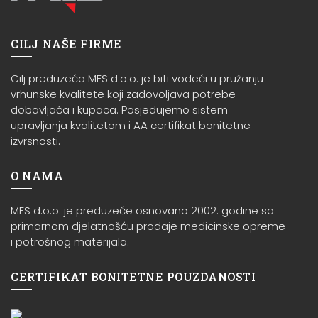
CILJ NAŠE FIRME
Cilj preduzeća MES d.o.o. je biti vodeći u pružanju
vrhunske kvalitete koji zadovoljava potrebe
dobavljača i kupaca. Posjedujemo sistem
upravljanja kvalitetom i AA certifikat bonitetne
izvrsnosti.
O NAMA
MES d.o.o. je preduzeće osnovano 2002. godine sa
primarnom djelatnošću prodaje medicinske opreme
i potrošnog materijala.
CERTIFIKAT BONITETNE POUZDANOSTI