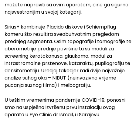
možete napraviti sa ovim aparatom, čine ga sigurno
najsvestranijim u svojoj kategoriji.
Sirius+ kombinuje Placido diskove i Schiempflug
kameru što rezultira sveobuhvatnim pregledom
prednjeg segmenta. Osim topografije i tomografije te
aberometrije prednje površine tu su moduli za
screening keratokonusa, glaukoma, modul za
intrastromalne prstenove, kataraktu, pupilografiju te
densitometriju. Uredjaj takodjer radi dvije najvažnije
analize suhog oka – NIBUT (neinvazivno vrijeme
pucanja suznog filma) i meibografiju.
U teškim vremenima pandemije COVID-19, ponosni
smo na uspješno izvršenu prvu instalaciju ovog
aparata u Eye Clinic dr.Ismail, u Sarajevu.
.