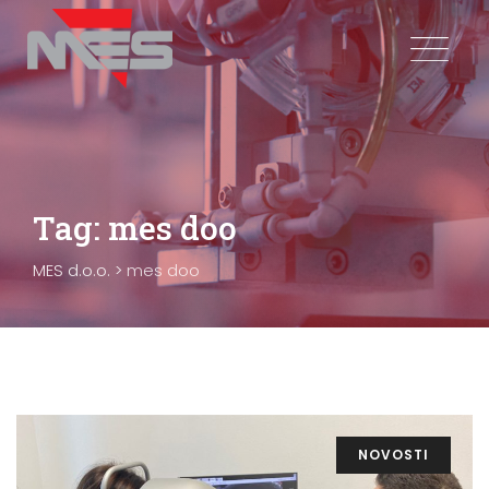
Skip
to
content
Tag: mes doo
MES d.o.o.
>
mes doo
NOVOSTI